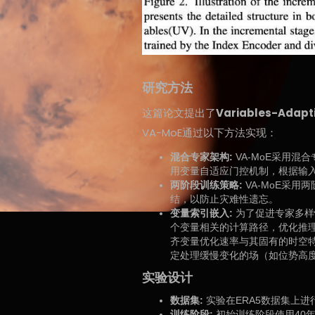
研究方法
这篇论文提出了
Variables-Adapti
VA-MoE通过以下方法实现：
混合专家架构:
VA-MoE采用
用变量自适应门控机制，根据输
两阶段训练策略:
VA-MoE采
结，以防止灾难性遗忘。
变量索引嵌入:
为了促进专家多样
个变量相关的计算路径，优化推
齐变量优化速率与其固有的时空
定处理缓慢变化的场（如位势高
实验设计
数据集:
实验在ERA5数据集上进行
训练阶段:
初始训练阶段使用40