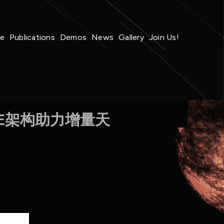
le
Publications
Demos
News
Gallery
Join Us!
OE架构助力增量天