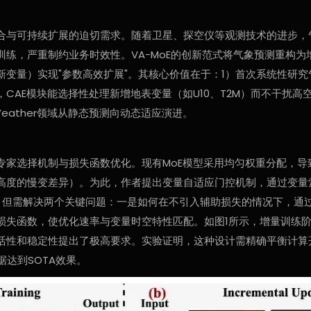
合与可持续扩展的迫切需求。随着卫星、探空仪等观测技术的进步，
训练，严重制约业务时效性。VA-MoE的创新范式将气象预测重构
变量）实现"参数高效扩展"。其核心价值在于：1）首次系统性研究
CAE模块能选择性处理新增地表变量（如U10、T2M）而不干扰高空
eather领域从静态预测向动态适应演进。
专家选择机制与损失函数优化。现有MoE模型采用均匀权重分配，导
的慢变差异）。为此，作者提出变量自适应门控机制，通过变量索引嵌入（
分工，但需解决两个关键问题：一是如何在不引入辅助损失的情况下，
损失函数，使优化速率与变量时空特性匹配。如图1所示，增量训练
活性和稳定性提出了极高要求。实验证明，这种设计需精确平衡计算开
据达到SOTA效果。