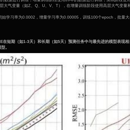
大气变量（如Z、Q、U、V、T），在增量训练阶段使用高层大气变量和表面变
学习率为0.0002，增量学习率为0.00005，训练100个epoch，批量大小
MoE在短期（如1-3天）和长期（如5天）预测任务中与最先进的模型表现相当
模型。